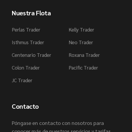
t
Nuestra Flota
o
Perlas Trader
Kelly Trader
Isthmus Trader
Neo Trader
Centenario Trader
Roxana Trader
Colon Trader
Pacific Trader
JC Trader
Contacto
Póngase en contacto con nosotros para
conocer más de nuestros servicios y tarifas.